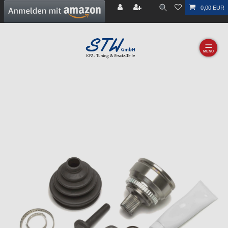
0,00 EUR
☰