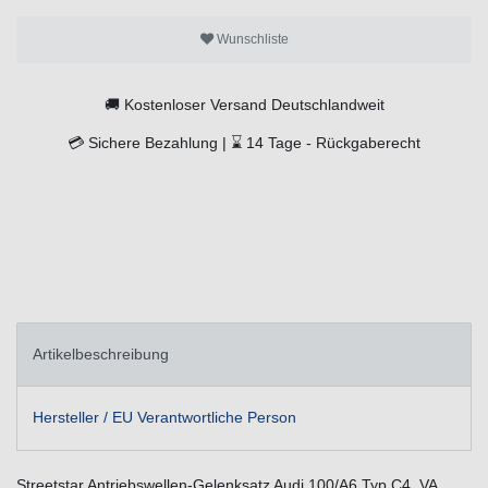
Wunschliste
🚚
Kostenloser Versand Deutschlandweit
💳
Sichere Bezahlung |
⌛
14 Tage -
Rückgaberecht
Artikelbeschreibung
Hersteller / EU Verantwortliche Person
Streetstar Antriebswellen-Gelenksatz Audi 100/A6 Typ C4, VA