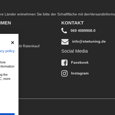
dere Länder entnehmen Sie bitte der Schaltfläche mit den
Versandinform
HMEN
KONTAKT
069 4089908-0
info@stwtuning.de
B EasyCredit Ratenkauf
Social Media
acy policy
klärung
Facebook
 show
information
Instagram
ng the
LC, more