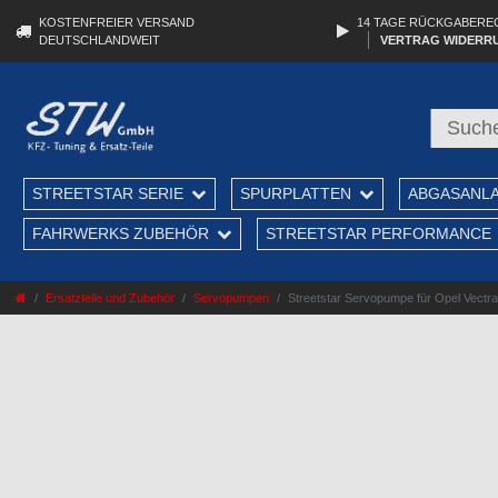
KOSTENFREIER VERSAND
14 TAGE RÜCKGABERE
DEUTSCHLANDWEIT
VERTRAG WIDERR
STREETSTAR SERIE
SPURPLATTEN
ABGASANL
FAHRWERKS ZUBEHÖR
STREETSTAR PERFORMANCE
Ersatzteile und Zubehör
Servopumpen
Streetstar Servopumpe für Opel Vectra