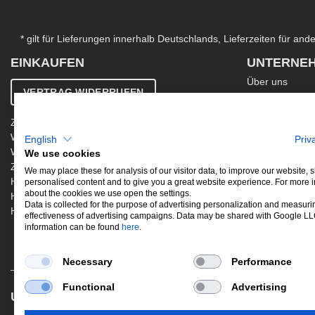
* gilt für Lieferungen innerhalb Deutschlands, Lieferzeiten für an
EINKAUFEN
UNTERNE
Über uns
VERTRAG WIDERRUFEN
Kontakt
AGB
Zahlung & Versand
Ergänzende AG
Widerrufsbelehrung
English
Priv
Datenschutzer
Warenkorb
We use cookies
Impressum
Zur Kasse
Jobs
We may place these for analysis of our visitor data, to improve our website,
Hinweis zur Altölentsorgung
personalised content and to give you a great website experience. For more 
Newsletter
about the cookies we use open the settings.
Hinweis zur Batterieentsorgung
Data is collected for the purpose of advertising personalization and measuri
Händler werden
effectiveness of advertising campaigns. Data may be shared with Google L
information can be found
here
.
Necessary
Performance
Functional
Advertising
UNSERE BELIEBTESTEN PRODUKTE