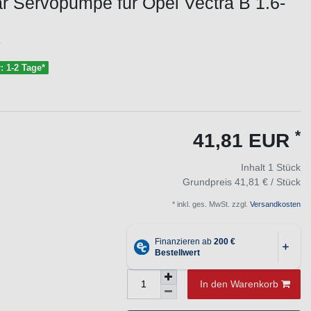
ar Servopumpe für Opel Vectra B 1.6-
9
r: 1-2 Tage*
*
41,81 EUR
Inhalt
1
Stück
Grundpreis
41,81 € / Stück
* inkl. ges. MwSt. zzgl.
Versandkosten
In den Warenkorb