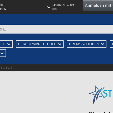
CHT
+49 (0) 69 - 408 99
UFEN
080
AGE
PERFORMANCE TEILE
BREMSSCHEIBEN
 B 1.6-1.8