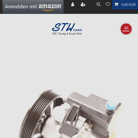
0,00 EUR
☰