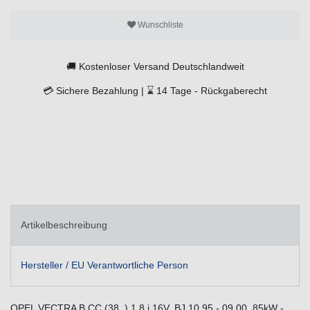
Wunschliste
🚚
Kostenloser Versand Deutschlandweit
💳
Sichere Bezahlung |
⌛
14 Tage -
Rückgaberecht
Artikelbeschreibung
Hersteller / EU Verantwortliche Person
OPEL VECTRA B CC (38_) 1.8 i 16V, BJ.10.95 - 09.00, 85kW -