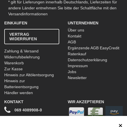
* gilt für Lieferungen innerhalb Deutschlands, Lieferzeiten für
andere Länder entnehmen Sie bitte der Schaltfläche mit den
Versandinformationen
EINKAUFEN
UNTERNEHMEN
Über uns
VERTRAG
Kontakt
WIDERRUFEN
AGB
Ergänzende AGB EasyCredit
Zahlung & Versand
Ratenkauf
Widerrufsbelehrung
Datenschutzerklärung
Warenkorb
Impressum
Zur Kasse
Jobs
Hinweis zur Altölentsorgung
Newsletter
Hinweis zur
Batterieentsorgung
Händler werden
KONTAKT
WIR AKZEPTIEREN
069 4089908-0
info@stwtuning.de
WIR VERSENDEN MIT