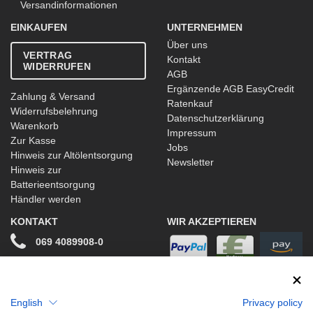
Versandinformationen
EINKAUFEN
UNTERNEHMEN
Über uns
VERTRAG
Kontakt
WIDERRUFEN
AGB
Ergänzende AGB EasyCredit
Zahlung & Versand
Ratenkauf
Widerrufsbelehrung
Datenschutzerklärung
Warenkorb
Impressum
Zur Kasse
Jobs
Hinweis zur Altölentsorgung
Newsletter
Hinweis zur
Batterieentsorgung
Händler werden
KONTAKT
WIR AKZEPTIEREN
069 4089908-0
info@stwtuning.de
WIR VERSENDEN MIT
Social Media
English
Privacy policy