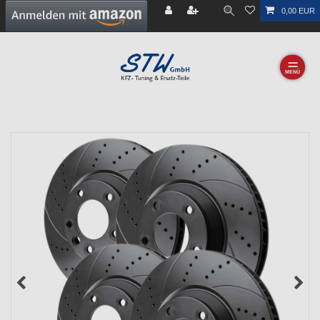
0,00 EUR
☰