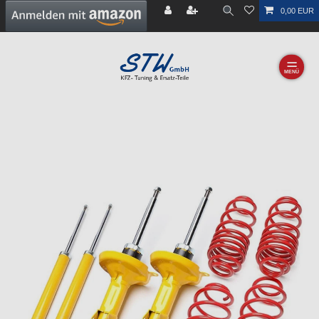
0,00 EUR
☰