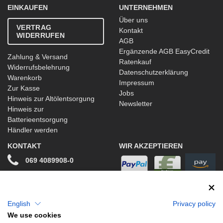
EINKAUFEN
UNTERNEHMEN
Über uns
VERTRAG
Kontakt
WIDERRUFEN
AGB
Ergänzende AGB EasyCredit
Zahlung & Versand
Ratenkauf
Widerrufsbelehrung
Datenschutzerklärung
Warenkorb
Impressum
Zur Kasse
Jobs
Hinweis zur Altölentsorgung
Newsletter
Hinweis zur
Batterieentsorgung
Händler werden
KONTAKT
WIR AKZEPTIEREN
069 4089908-0
info@stwtuning.de
WIR VERSENDEN MIT
Social Media
English
Privacy policy
We use cookies
Facebook