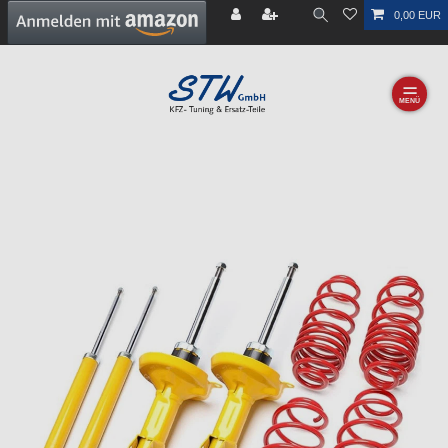
0,00 EUR
☰