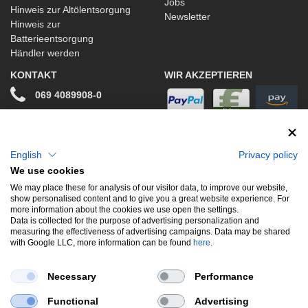
Jobs
Hinweis zur Altölentsorgung
Newsletter
Hinweis zur
Batterieentsorgung
Händler werden
KONTAKT
WIR AKZEPTIEREN
069 4089908-0
info@stwtuning.de
WIR VERSENDEN MIT
Social Media
English
Privacy policy
We use cookies
Facebook
We may place these for analysis of our visitor data, to improve our website,
show personalised content and to give you a great website experience. For
Instagram
more information about the cookies we use open the settings.
Data is collected for the purpose of advertising personalization and
measuring the effectiveness of advertising campaigns. Data may be shared
with Google LLC, more information can be found
here
.
UNSERE BELIEBTESTEN PRODUKTE
Necessary
Performance
Gewindefahrwerke
Performance
Auspuffklappen
Functional
Advertising
Endschalldämpfer
Bremsscheiben
Carbon
Style & Aerodynamik