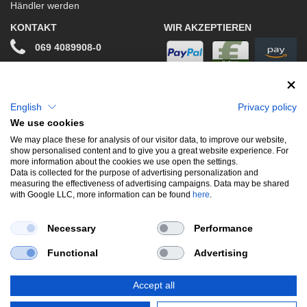
Händler werden
KONTAKT
WIR AKZEPTIEREN
069 4089908-0
info@stwtuning.de
WIR VERSENDEN MIT
Social Media
English
Privacy policy
We use cookies
Facebook
We may place these for analysis of our visitor data, to improve our website,
show personalised content and to give you a great website experience. For
Instagram
more information about the cookies we use open the settings.
Data is collected for the purpose of advertising personalization and
measuring the effectiveness of advertising campaigns. Data may be shared
with Google LLC, more information can be found
here
.
UNSERE BELIEBTESTEN PRODUKTE
Necessary
Performance
Gewindefahrwerke
Performance
Auspuffklappen
Functional
Advertising
Endschalldämpfer
Bremsscheiben
Carbon
Style & Aerodynamik
Accept all
*Alle Preise verstehen sich inkl. MwSt. zzgl.
Versandkosten
. Versandkostenfrei