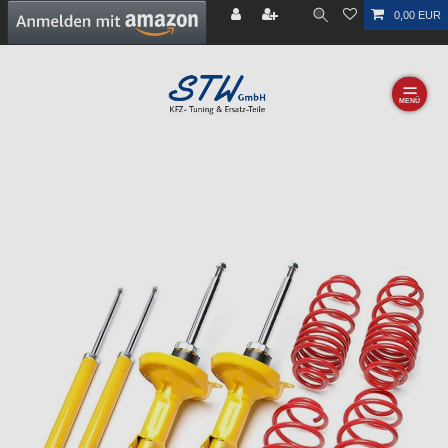
0,00 EUR
☰