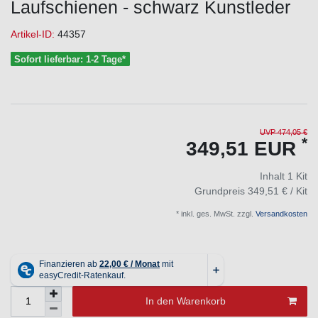
Laufschienen - schwarz Kunstleder
Artikel-ID:
44357
Sofort lieferbar: 1-2 Tage*
UVP 474,05 €
*
349,51 EUR
Inhalt
1
Kit
Grundpreis
349,51 € / Kit
* inkl. ges. MwSt. zzgl.
Versandkosten
In den Warenkorb