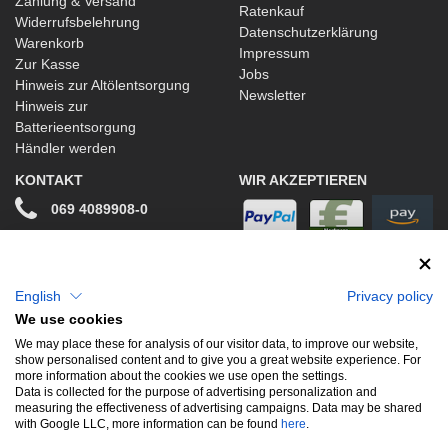
Zahlung & Versand
Ratenkauf
Widerrufsbelehrung
Datenschutzerklärung
Warenkorb
Impressum
Zur Kasse
Jobs
Hinweis zur Altölentsorgung
Newsletter
Hinweis zur
Batterieentsorgung
Händler werden
KONTAKT
WIR AKZEPTIEREN
069 4089908-0
info@stwtuning.de
WIR VERSENDEN MIT
Social Media
English
Privacy policy
We use cookies
Facebook
We may place these for analysis of our visitor data, to improve our website,
show personalised content and to give you a great website experience. For
Instagram
more information about the cookies we use open the settings.
Data is collected for the purpose of advertising personalization and
measuring the effectiveness of advertising campaigns. Data may be shared
with Google LLC, more information can be found
here
.