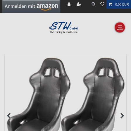
0,00 EUR
☰