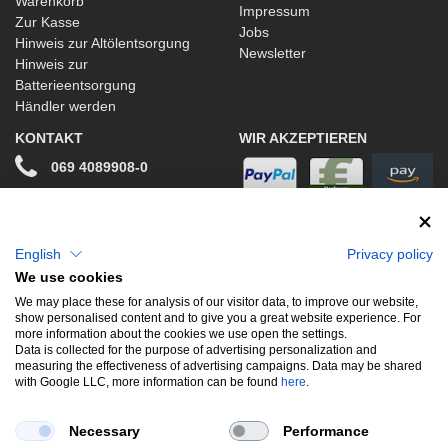
Warenkorb
Impressum
Zur Kasse
Jobs
Hinweis zur Altölentsorgung
Newsletter
Hinweis zur
Batterieentsorgung
Händler werden
KONTAKT
WIR AKZEPTIEREN
069 4089908-0
info@stwtuning.de
WIR VERSENDEN MIT
Social Media
English
Privacy policy
We use cookies
Facebook
We may place these for analysis of our visitor data, to improve our website,
show personalised content and to give you a great website experience. For
Instagram
more information about the cookies we use open the settings.
Data is collected for the purpose of advertising personalization and
measuring the effectiveness of advertising campaigns. Data may be shared
with Google LLC, more information can be found
here
.
UNSERE BELIEBTESTEN PRODUKTE
Necessary
Performance