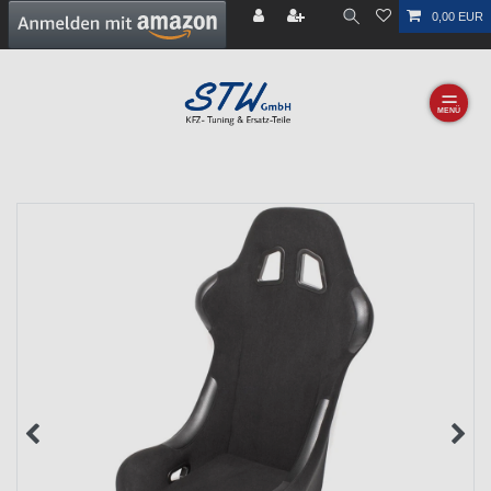
0,00 EUR
☰