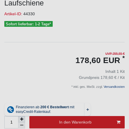
Laufschiene
Artikel-ID:
44330
Sofort lieferbar: 1-2 Tage*
UVP 255,55 €
*
178,60 EUR
Inhalt
1
Kit
Grundpreis
178,60 € / Kit
* inkl. ges. MwSt. zzgl.
Versandkosten
In den Warenkorb