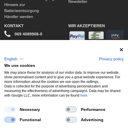
Newsletter
Hinweis zur
Batterieentsorgung
Händler werden
KONTAKT
WIR AKZEPTIEREN
069 4089908-0
info@stwtuning.de
WIR VERSENDEN MIT
Social Media
English
Privacy policy
We use cookies
Facebook
We may place these for analysis of our visitor data, to improve our website,
show personalised content and to give you a great website experience. For
Instagram
more information about the cookies we use open the settings.
Data is collected for the purpose of advertising personalization and
measuring the effectiveness of advertising campaigns. Data may be shared
with Google LLC, more information can be found
here
.
UNSERE BELIEBTESTEN PRODUKTE
Necessary
Performance
Gewindefahrwerke
Performance
Auspuffklappen
Functional
Advertising
Endschalldämpfer
Bremsscheiben
Carbon
Style & Aerodynamik