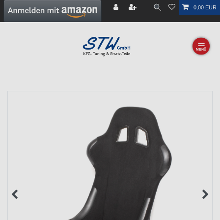
0,00 EUR
☰