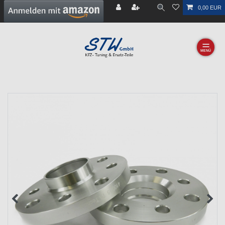
0,00 EUR
☰