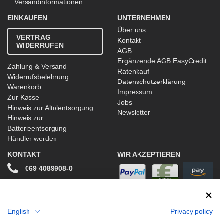
Versandinformationen
EINKAUFEN
UNTERNEHMEN
Über uns
VERTRAG
Kontakt
WIDERRUFEN
AGB
Ergänzende AGB EasyCredit
Zahlung & Versand
Ratenkauf
Widerrufsbelehrung
Datenschutzerklärung
Warenkorb
Impressum
Zur Kasse
Jobs
Hinweis zur Altölentsorgung
Newsletter
Hinweis zur
Batterieentsorgung
Händler werden
KONTAKT
WIR AKZEPTIEREN
069 4089908-0
info@stwtuning.de
WIR VERSENDEN MIT
Social Media
English
Privacy policy