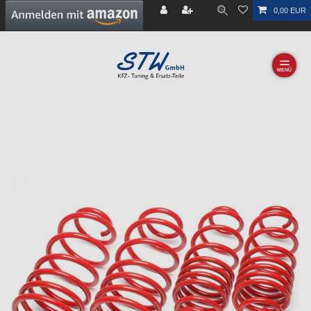
0,00 EUR
☰