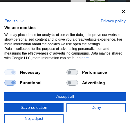
info@stwtuning.de
WIR VERSENDEN MIT
Social Media
English
Privacy policy
We use cookies
Facebook
We may place these for analysis of our visitor data, to improve our website,
show personalised content and to give you a great website experience. For
Instagram
more information about the cookies we use open the settings.
Data is collected for the purpose of advertising personalization and
measuring the effectiveness of advertising campaigns. Data may be shared
with Google LLC, more information can be found
here
.
UNSERE BELIEBTESTEN PRODUKTE
Necessary
Performance
Gewindefahrwerke
Performance
Auspuffklappen
Functional
Advertising
Endschalldämpfer
Bremsscheiben
Carbon
Style & Aerodynamik
Accept all
*Alle Preise verstehen sich inkl. MwSt. zzgl.
Versandkosten
. Versandkostenfrei
Save selection
Deny
innerhalb deutschlands. zzgl. Versandkosten.
© Copyright 2026 | Alle Rechte vorbehalten.
No, adjust