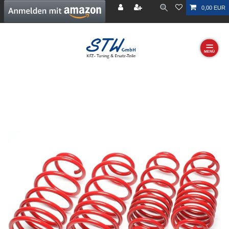
0,00 EUR
☰