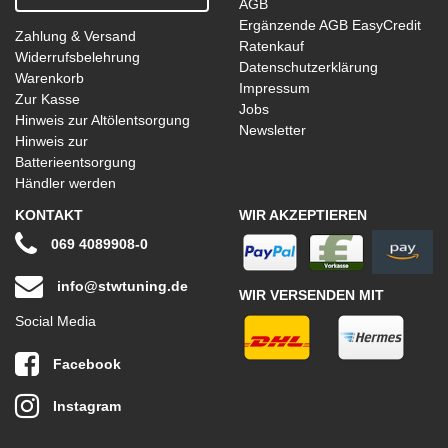
AGB
Ergänzende AGB EasyCredit
Zahlung & Versand
Ratenkauf
Widerrufsbelehrung
Datenschutzerklärung
Warenkorb
Impressum
Zur Kasse
Jobs
Hinweis zur Altölentsorgung
Newsletter
Hinweis zur
Batterieentsorgung
Händler werden
KONTAKT
WIR AKZEPTIEREN
069 4089908-0
info@stwtuning.de
WIR VERSENDEN MIT
Social Media
Facebook
Instagram