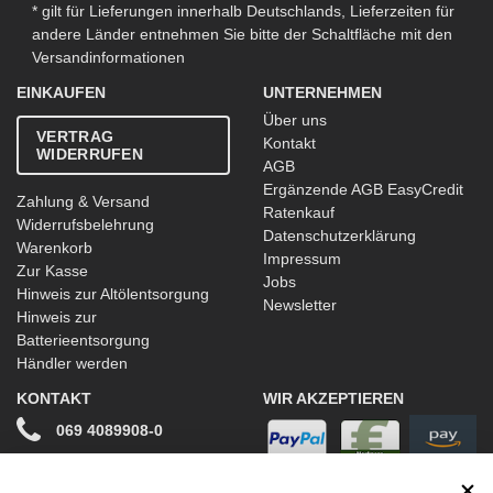
* gilt für Lieferungen innerhalb Deutschlands, Lieferzeiten für
andere Länder entnehmen Sie bitte der Schaltfläche mit den
Versandinformationen
EINKAUFEN
UNTERNEHMEN
Über uns
VERTRAG
Kontakt
WIDERRUFEN
AGB
Ergänzende AGB EasyCredit
Zahlung & Versand
Ratenkauf
Widerrufsbelehrung
Datenschutzerklärung
Warenkorb
Impressum
Zur Kasse
Jobs
Hinweis zur Altölentsorgung
Newsletter
Hinweis zur
Batterieentsorgung
Händler werden
KONTAKT
WIR AKZEPTIEREN
069 4089908-0
info@stwtuning.de
WIR VERSENDEN MIT