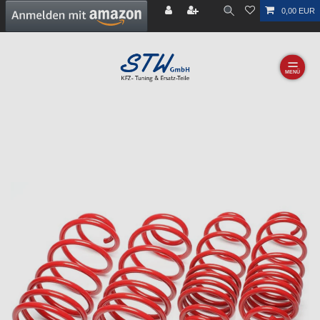
0,00 EUR
☰