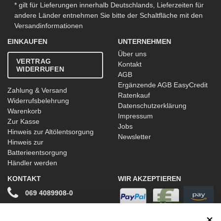
* gilt für Lieferungen innerhalb Deutschlands, Lieferzeiten für
andere Länder entnehmen Sie bitte der Schaltfläche mit den
Versandinformationen
EINKAUFEN
UNTERNEHMEN
Über uns
VERTRAG
Kontakt
WIDERRUFEN
AGB
Ergänzende AGB EasyCredit
Zahlung & Versand
Ratenkauf
Widerrufsbelehrung
Datenschutzerklärung
Warenkorb
Impressum
Zur Kasse
Jobs
Hinweis zur Altölentsorgung
Newsletter
Hinweis zur
Batterieentsorgung
Händler werden
KONTAKT
WIR AKZEPTIEREN
069 4089908-0
info@stwtuning.de
WIR VERSENDEN MIT