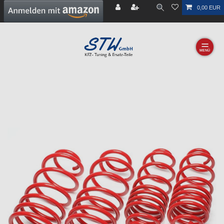
0,00 EUR
☰