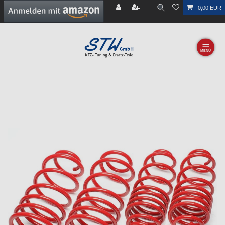
0,00 EUR
☰