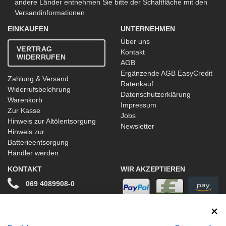
andere Länder entnehmen Sie bitte der Schaltfläche mit den
Versandinformationen
EINKAUFEN
UNTERNEHMEN
Über uns
VERTRAG
Kontakt
WIDERRUFEN
AGB
Ergänzende AGB EasyCredit
Zahlung & Versand
Ratenkauf
Widerrufsbelehrung
Datenschutzerklärung
Warenkorb
Impressum
Zur Kasse
Jobs
Hinweis zur Altölentsorgung
Newsletter
Hinweis zur
Batterieentsorgung
Händler werden
KONTAKT
WIR AKZEPTIEREN
069 4089908-0
info@stwtuning.de
WIR VERSENDEN MIT
Social Media