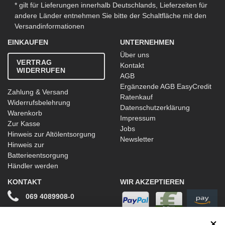
* gilt für Lieferungen innerhalb Deutschlands, Lieferzeiten für
andere Länder entnehmen Sie bitte der Schaltfläche mit den
Versandinformationen
EINKAUFEN
UNTERNEHMEN
Über uns
VERTRAG
Kontakt
WIDERRUFEN
AGB
Ergänzende AGB EasyCredit
Zahlung & Versand
Ratenkauf
Widerrufsbelehrung
Datenschutzerklärung
Warenkorb
Impressum
Zur Kasse
Jobs
Hinweis zur Altölentsorgung
Newsletter
Hinweis zur
Batterieentsorgung
Händler werden
KONTAKT
WIR AKZEPTIEREN
069 4089908-0
info@stwtuning.de
WIR VERSENDEN MIT