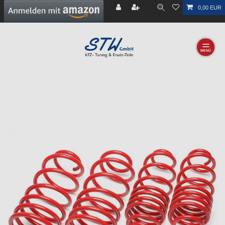
0,00 EUR
☰