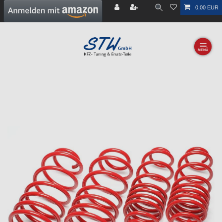
0,00 EUR
☰