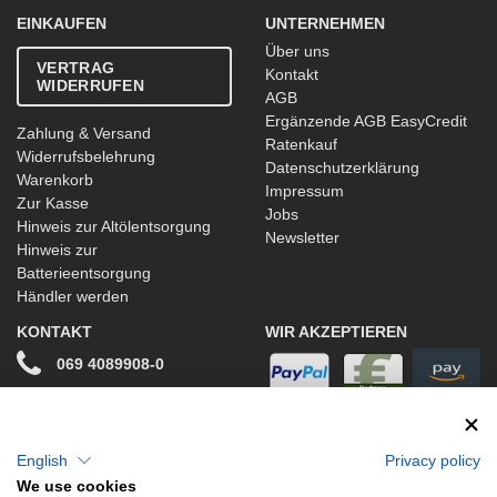
EINKAUFEN
UNTERNEHMEN
Über uns
VERTRAG
Kontakt
WIDERRUFEN
AGB
Ergänzende AGB EasyCredit
Zahlung & Versand
Ratenkauf
Widerrufsbelehrung
Datenschutzerklärung
Warenkorb
Impressum
Zur Kasse
Jobs
Hinweis zur Altölentsorgung
Newsletter
Hinweis zur
Batterieentsorgung
Händler werden
KONTAKT
WIR AKZEPTIEREN
069 4089908-0
info@stwtuning.de
WIR VERSENDEN MIT
Social Media
English
Privacy policy
We use cookies
Facebook