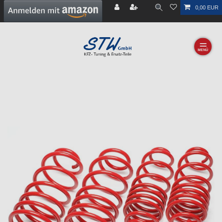
0,00 EUR
☰