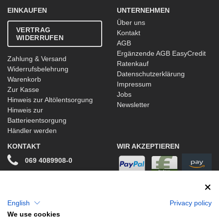
EINKAUFEN
UNTERNEHMEN
Über uns
VERTRAG
Kontakt
WIDERRUFEN
AGB
Ergänzende AGB EasyCredit
Zahlung & Versand
Ratenkauf
Widerrufsbelehrung
Datenschutzerklärung
Warenkorb
Impressum
Zur Kasse
Jobs
Hinweis zur Altölentsorgung
Newsletter
Hinweis zur
Batterieentsorgung
Händler werden
KONTAKT
WIR AKZEPTIEREN
069 4089908-0
info@stwtuning.de
WIR VERSENDEN MIT
Social Media
English
Privacy policy
We use cookies
Facebook