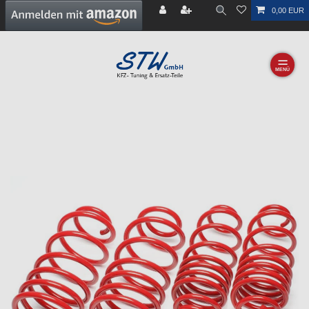
0,00 EUR
☰