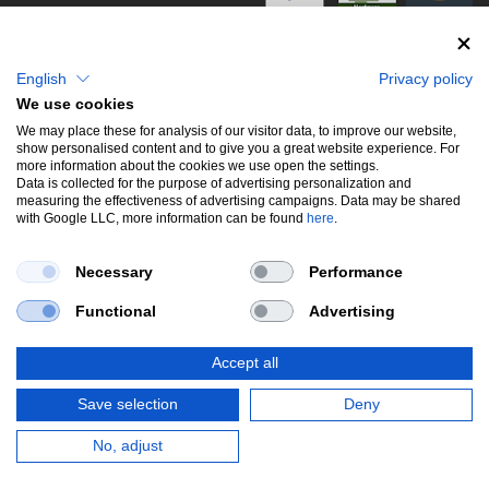
info@stwtuning.de
WIR VERSENDEN MIT
Social Media
English
Privacy policy
We use cookies
Facebook
We may place these for analysis of our visitor data, to improve our website,
show personalised content and to give you a great website experience. For
Instagram
more information about the cookies we use open the settings.
Data is collected for the purpose of advertising personalization and
measuring the effectiveness of advertising campaigns. Data may be shared
with Google LLC, more information can be found
here
.
UNSERE BELIEBTESTEN PRODUKTE
Necessary
Performance
Gewindefahrwerke
Performance
Auspuffklappen
Functional
Advertising
Endschalldämpfer
Bremsscheiben
Carbon
Style & Aerodynamik
Accept all
*Alle Preise verstehen sich inkl. MwSt. zzgl.
Versandkosten
. Versandkostenfrei
Save selection
Deny
innerhalb deutschlands. zzgl. Versandkosten.
© Copyright 2026 | Alle Rechte vorbehalten.
No, adjust