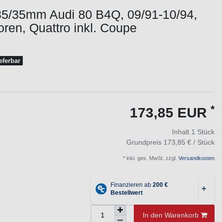
35/35mm Audi 80 B4Q, 09/91-10/94,
oren, Quattro inkl. Coupe
ieferbar
*
173,85 EUR
Inhalt
1
Stück
Grundpreis
173,85 € / Stück
* inkl. ges. MwSt. zzgl.
Versandkosten
In den Warenkorb