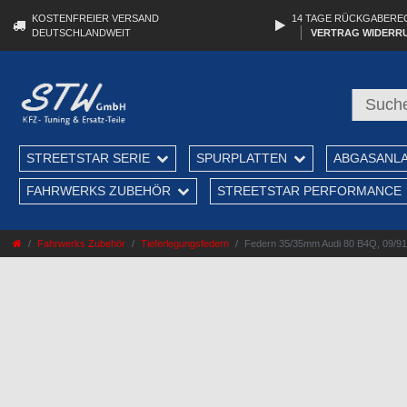
KOSTENFREIER VERSAND
14 TAGE RÜCKGABERE
DEUTSCHLANDWEIT
VERTRAG WIDERR
STREETSTAR SERIE
SPURPLATTEN
ABGASANL
FAHRWERKS ZUBEHÖR
STREETSTAR PERFORMANCE
Fahrwerks Zubehör
Tieferlegungsfedern
Federn 35/35mm Audi 80 B4Q, 09/91-1