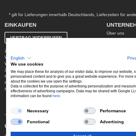
* gilt für Lieferungen innerhalb Deutschlands, Lieferzeiten für an
EINKAUFEN
UNTERNE
Über uns
VERTRAG WIDERRUFEN
Kontakt
AGB
Zahlung & Versand
Ergänzende AG
Widerrufsbelehrung
English
Priv
Datenschutzer
Warenkorb
We use cookies
Impressum
Zur Kasse
Jobs
We may place these for analysis of our visitor data, to improve our website,
Hinweis zur Altölentsorgung
personalised content and to give you a great website experience. For more 
Newsletter
about the cookies we use open the settings.
Hinweis zur Batterieentsorgung
Data is collected for the purpose of advertising personalization and measuri
Händler werden
effectiveness of advertising campaigns. Data may be shared with Google L
information can be found
here
.
Necessary
Performance
Functional
Advertising
UNSERE BELIEBTESTEN PRODUKTE