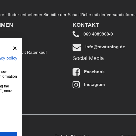
dere Länder entnehmen Sie bitte der Schaltfläche mit den
Versandinform
HMEN
KONTAKT
069 4089908-0
info@stwtuning.de
B EasyCredit Ratenkauf
Social Media
acy policy
klärung
Facebook
 show
information
Instagram
ng the
LC, more