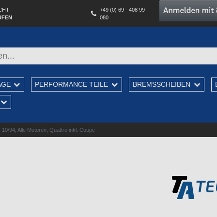
CHT
+49 (0) 69 - 408 99
UFEN
080
AGE
PERFORMANCE TEILE
BREMSSCHEIBEN
0/94, Alle Motoren, Quattro inkl. Coupe