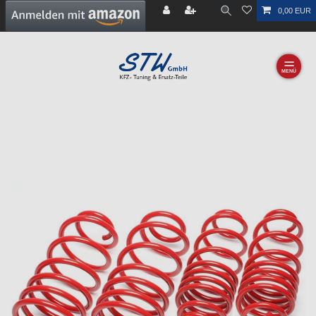
0,00 EUR
☰