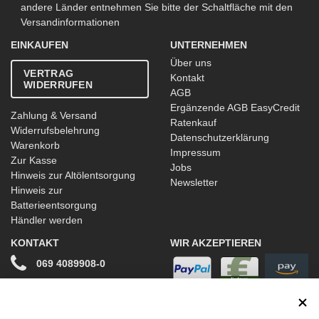
andere Länder entnehmen Sie bitte der Schaltfläche mit den
Versandinformationen
EINKAUFEN
UNTERNEHMEN
Über uns
VERTRAG
Kontakt
WIDERRUFEN
AGB
Ergänzende AGB EasyCredit
Zahlung & Versand
Ratenkauf
Widerrufsbelehrung
Datenschutzerklärung
Warenkorb
Impressum
Zur Kasse
Jobs
Hinweis zur Altölentsorgung
Newsletter
Hinweis zur
Batterieentsorgung
Händler werden
KONTAKT
WIR AKZEPTIEREN
069 4089908-0
info@stwtuning.de
WIR VERSENDEN MIT
Social Media