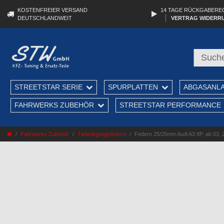
KOSTENFREIER VERSAND
14 TAGE RÜCKGABERE
DEUTSCHLANDWEIT
VERTRAG WIDERR
STREETSTAR SERIE
SPURPLATTEN
ABGASANL
FAHRWERKS ZUBEHÖR
STREETSTAR PERFORMANCE
Fahrwerks Zubehör
Tieferlegungsfedern
Federn 25/25mm Audi A3 8P, ab 03, 2