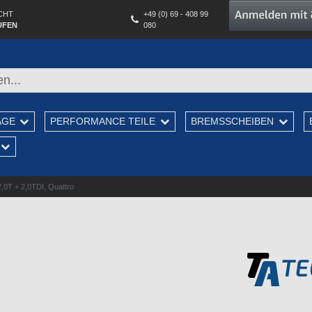
CHT
+49 (0) 69 - 408 99
UFEN
080
AGE
PERFORMANCE TEILE
BREMSSCHEIBEN
,0T + 2,0TDI, Quattro