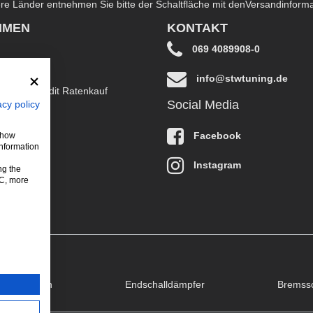
dere Länder entnehmen Sie bitte der Schaltfläche mit den
Versandinform
HMEN
KONTAKT
069 4089908-0
info@stwtuning.de
B EasyCredit Ratenkauf
Social Media
acy policy
klärung
Facebook
 show
information
Instagram
ng the
LC, more
puffklappen
Endschalldämpfer
Bremss