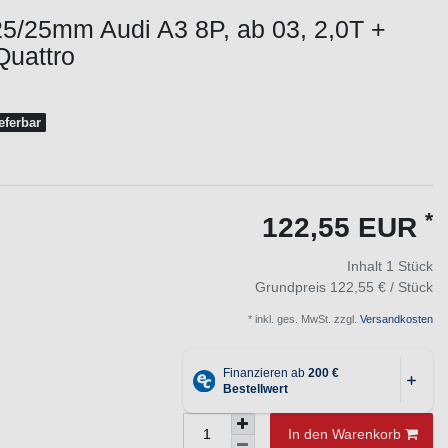
5/25mm Audi A3 8P, ab 03, 2,0T +
Quattro
ieferbar
*
122,55 EUR
Inhalt
1
Stück
Grundpreis
122,55 € / Stück
* inkl. ges. MwSt. zzgl.
Versandkosten
In den Warenkorb