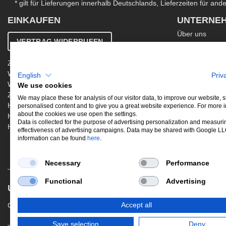
* gilt für Lieferungen innerhalb Deutschlands, Lieferzeiten für an
EINKAUFEN
UNTERNE
Über uns
VERTRAG WIDERRUFEN
Kontakt
AGB
Zahlung & Versand
Ergänzende AG
Widerrufsbelehrung
English
Priv
Datenschutzer
Warenkorb
We use cookies
Impressum
Zur Kasse
Jobs
We may place these for analysis of our visitor data, to improve our website,
Hinweis zur Altölentsorgung
personalised content and to give you a great website experience. For more 
Newsletter
about the cookies we use open the settings.
Hinweis zur Batterieentsorgung
Data is collected for the purpose of advertising personalization and measuri
Händler werden
effectiveness of advertising campaigns. Data may be shared with Google L
information can be found
here
.
Necessary
Performance
Functional
Advertising
UNSERE BELIEBTESTEN PRODUKTE
Gewindefahrwerke
Performance
Aus
Accept all
Save selection
Deny