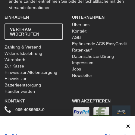
andere Länder entnehmen Sie bitte der Schaltfläche mit den
Versandinformationen
EINKAUFEN
UNTERNEHMEN
Über uns
VERTRAG
Kontakt
WIDERRUFEN
AGB
Ergänzende AGB EasyCredit
Zahlung & Versand
Ratenkauf
Widerrufsbelehrung
Datenschutzerklärung
Warenkorb
Impressum
Zur Kasse
Jobs
Hinweis zur Altölentsorgung
Newsletter
Hinweis zur
Batterieentsorgung
Händler werden
KONTAKT
WIR AKZEPTIEREN
069 4089908-0
info@stwtuning.de
WIR VERSENDEN MIT
Social Media