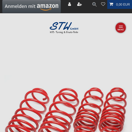
0,00 EUR
☰