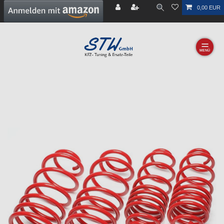
0,00 EUR
☰