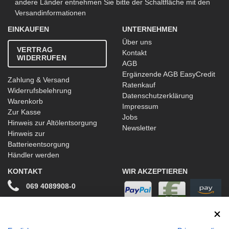
andere Länder entnehmen Sie bitte der Schaltfläche mit den
Versandinformationen
EINKAUFEN
UNTERNEHMEN
Über uns
VERTRAG
Kontakt
WIDERRUFEN
AGB
Ergänzende AGB EasyCredit
Zahlung & Versand
Ratenkauf
Widerrufsbelehrung
Datenschutzerklärung
Warenkorb
Impressum
Zur Kasse
Jobs
Hinweis zur Altölentsorgung
Newsletter
Hinweis zur
Batterieentsorgung
Händler werden
KONTAKT
WIR AKZEPTIEREN
069 4089908-0
info@stwtuning.de
WIR VERSENDEN MIT
Social Media