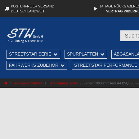
KOSTENFREIER VERSAND
14 TAGE RÜCKGABERE
DEUTSCHLANDWEIT
VERTRAG WIDERR
STREETSTAR SERIE
SPURPLATTEN
ABGASANL
FAHRWERKS ZUBEHÖR
STREETSTAR PERFORMANCE
Fahrwerks Zubehör
Tieferlegungsfedern
Federn 30/30mm Audi A4 B5Q, 95-99, 