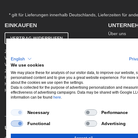
* gilt für Lieferungen innerhalb Deutschlands, Lieferzeiten für an
EINKAUFEN
UNTERNE
Über uns
VERTRAG WIDERRUFEN
Kontakt
AGB
Zahlung & Versand
Ergänzende AG
Widerrufsbelehrung
English
Priv
Datenschutzer
Warenkorb
We use cookies
Impressum
Zur Kasse
Jobs
We may place these for analysis of our visitor data, to improve our website,
Hinweis zur Altölentsorgung
personalised content and to give you a great website experience. For more 
Newsletter
about the cookies we use open the settings.
Hinweis zur Batterieentsorgung
Data is collected for the purpose of advertising personalization and measuri
Händler werden
effectiveness of advertising campaigns. Data may be shared with Google L
information can be found
here
.
Necessary
Performance
Functional
Advertising
UNSERE BELIEBTESTEN PRODUKTE