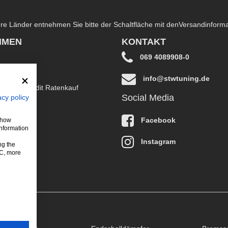
dere Länder entnehmen Sie bitte der Schaltfläche mit den
Versandinform
HMEN
KONTAKT
069 4089908-0
info@stwtuning.de
B EasyCredit Ratenkauf
Social Media
acy policy
klärung
Facebook
 show
information
Instagram
ng the
LC, more