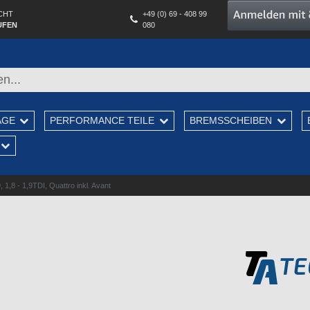
CHT
+49 (0) 69 - 408 99
UFEN
080
AGE
PERFORMANCE TEILE
BREMSSCHEIBEN
1,8 - 1,9TDI, Quattro inkl. Avant