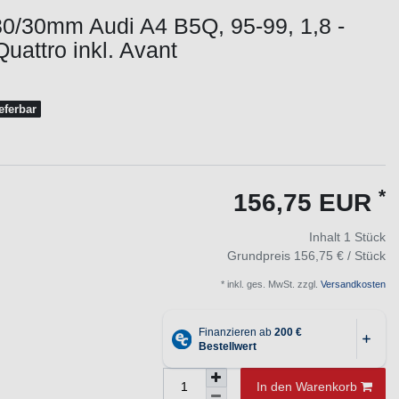
0/30mm Audi A4 B5Q, 95-99, 1,8 -
Quattro inkl. Avant
ieferbar
*
156,75 EUR
Inhalt
1
Stück
Grundpreis
156,75 € / Stück
* inkl. ges. MwSt. zzgl.
Versandkosten
In den Warenkorb