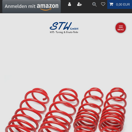
0,00 EUR
☰