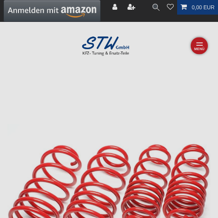
0,00 EUR
☰