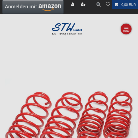
0,00 EUR
☰