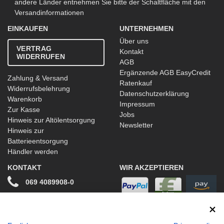
andere Länder entnehmen Sie bitte der Schaltfläche mit den
Versandinformationen
EINKAUFEN
UNTERNEHMEN
Über uns
VERTRAG
Kontakt
WIDERRUFEN
AGB
Ergänzende AGB EasyCredit
Zahlung & Versand
Ratenkauf
Widerrufsbelehrung
Datenschutzerklärung
Warenkorb
Impressum
Zur Kasse
Jobs
Hinweis zur Altölentsorgung
Newsletter
Hinweis zur
Batterieentsorgung
Händler werden
KONTAKT
WIR AKZEPTIEREN
069 4089908-0
info@stwtuning.de
WIR VERSENDEN MIT
Social Media