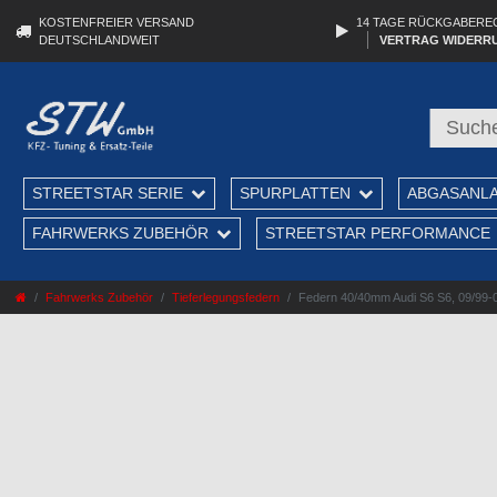
KOSTENFREIER VERSAND
14 TAGE RÜCKGABERE
DEUTSCHLANDWEIT
VERTRAG WIDERR
STREETSTAR SERIE
SPURPLATTEN
ABGASANL
FAHRWERKS ZUBEHÖR
STREETSTAR PERFORMANCE
Fahrwerks Zubehör
Tieferlegungsfedern
Federn 40/40mm Audi S6 S6, 09/99-01