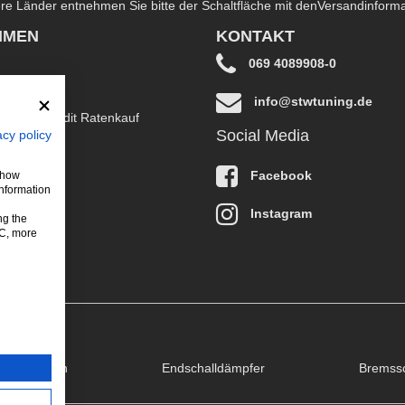
dere Länder entnehmen Sie bitte der Schaltfläche mit den
Versandinform
HMEN
KONTAKT
069 4089908-0
info@stwtuning.de
B EasyCredit Ratenkauf
Social Media
acy policy
klärung
Facebook
 show
information
Instagram
ng the
LC, more
puffklappen
Endschalldämpfer
Bremss