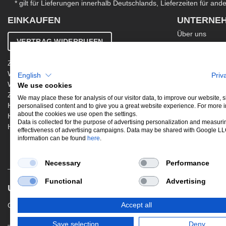
* gilt für Lieferungen innerhalb Deutschlands, Lieferzeiten für an
EINKAUFEN
UNTERNE
Über uns
VERTRAG WIDERRUFEN
Kontakt
AGB
Zahlung & Versand
Ergänzende AG
Widerrufsbelehrung
English
Priv
Datenschutzer
Warenkorb
We use cookies
Impressum
Zur Kasse
Jobs
We may place these for analysis of our visitor data, to improve our website,
Hinweis zur Altölentsorgung
personalised content and to give you a great website experience. For more 
Newsletter
about the cookies we use open the settings.
Hinweis zur Batterieentsorgung
Data is collected for the purpose of advertising personalization and measuri
Händler werden
effectiveness of advertising campaigns. Data may be shared with Google L
information can be found
here
.
Necessary
Performance
Functional
Advertising
UNSERE BELIEBTESTEN PRODUKTE
Gewindefahrwerke
Performance
Aus
Accept all
Save selection
Deny