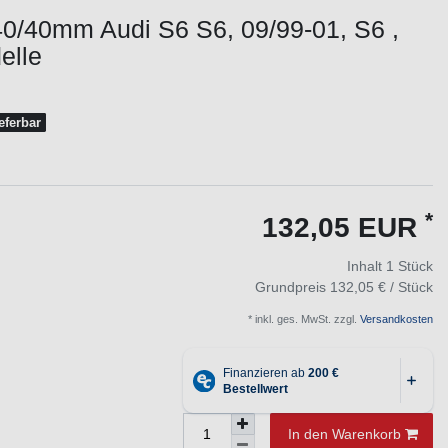
0/40mm Audi S6 S6, 09/99-01, S6 ,
elle
ieferbar
*
132,05 EUR
Inhalt
1
Stück
Grundpreis
132,05 € / Stück
* inkl. ges. MwSt. zzgl.
Versandkosten
In den Warenkorb