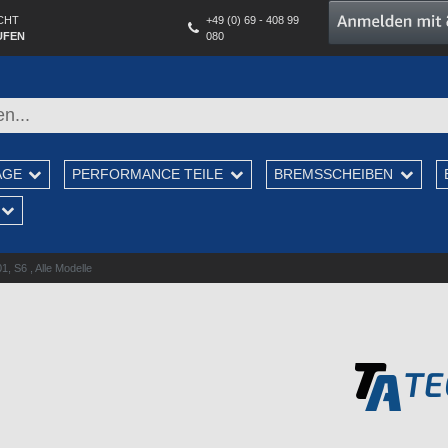
CHT
+49 (0) 69 - 408 99
UFEN
080
AGE
PERFORMANCE TEILE
BREMSSCHEIBEN
, S6 , Alle Modelle