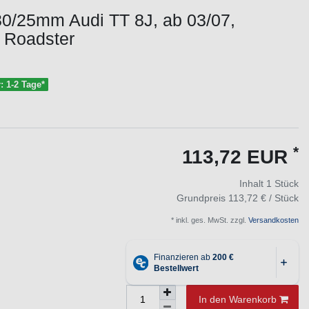
30/25mm Audi TT 8J, ab 03/07,
 Roadster
r: 1-2 Tage*
*
113,72 EUR
Inhalt
1
Stück
Grundpreis
113,72 € / Stück
* inkl. ges. MwSt. zzgl.
Versandkosten
In den Warenkorb