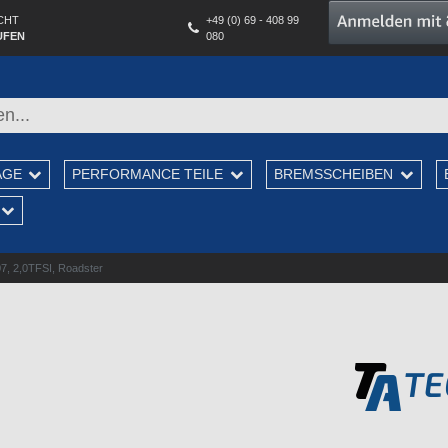
CHT
+49 (0) 69 - 408 99
UFEN
080
AGE
PERFORMANCE TEILE
BREMSSCHEIBEN
7, 2,0TFSI, Roadster