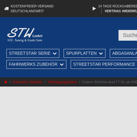
KOSTENFREIER VERSAND
14 TAGE RÜCKGABERE
DEUTSCHLANDWEIT
VERTRAG WIDERR
STREETSTAR SERIE
SPURPLATTEN
ABGASANL
FAHRWERKS ZUBEHÖR
STREETSTAR PERFORMANCE
Fahrwerks Zubehör
Tieferlegungsfedern
Federn 30/25mm Audi TT 8J, ab 03/0