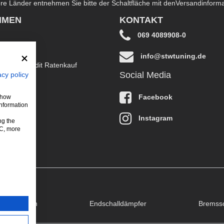
dere Länder entnehmen Sie bitte der Schaltfläche mit den
Versandinform
HMEN
KONTAKT
069 4089908-0
info@stwtuning.de
B EasyCredit Ratenkauf
Social Media
acy policy
klärung
Facebook
 show
information
Instagram
ng the
LC, more
puffklappen
Endschalldämpfer
Bremss