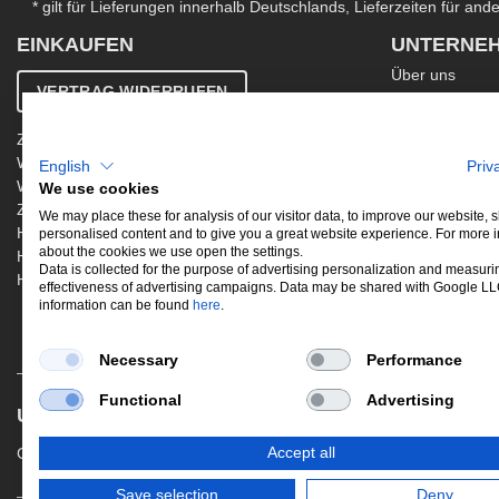
* gilt für Lieferungen innerhalb Deutschlands, Lieferzeiten für an
EINKAUFEN
UNTERNE
Über uns
VERTRAG WIDERRUFEN
Kontakt
AGB
Zahlung & Versand
Ergänzende AG
Widerrufsbelehrung
English
Priv
Datenschutzer
Warenkorb
We use cookies
Impressum
Zur Kasse
Jobs
We may place these for analysis of our visitor data, to improve our website,
Hinweis zur Altölentsorgung
personalised content and to give you a great website experience. For more 
Newsletter
about the cookies we use open the settings.
Hinweis zur Batterieentsorgung
Data is collected for the purpose of advertising personalization and measuri
Händler werden
effectiveness of advertising campaigns. Data may be shared with Google L
information can be found
here
.
Necessary
Performance
Functional
Advertising
UNSERE BELIEBTESTEN PRODUKTE
Gewindefahrwerke
Performance
Aus
Accept all
Save selection
Deny