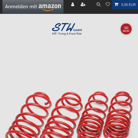
0,00 EUR
☰