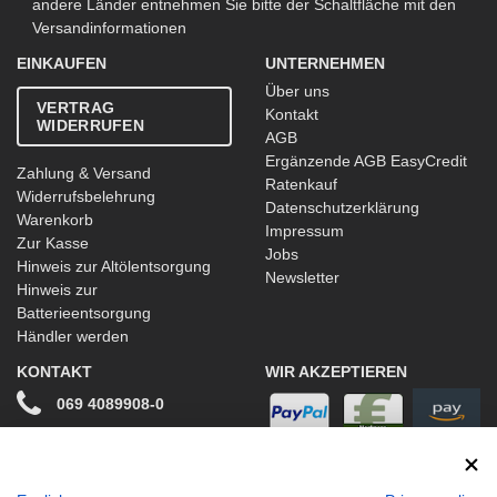
andere Länder entnehmen Sie bitte der Schaltfläche mit den
Versandinformationen
EINKAUFEN
UNTERNEHMEN
Über uns
VERTRAG
Kontakt
WIDERRUFEN
AGB
Ergänzende AGB EasyCredit
Zahlung & Versand
Ratenkauf
Widerrufsbelehrung
Datenschutzerklärung
Warenkorb
Impressum
Zur Kasse
Jobs
Hinweis zur Altölentsorgung
Newsletter
Hinweis zur
Batterieentsorgung
Händler werden
KONTAKT
WIR AKZEPTIEREN
069 4089908-0
info@stwtuning.de
WIR VERSENDEN MIT
Social Media