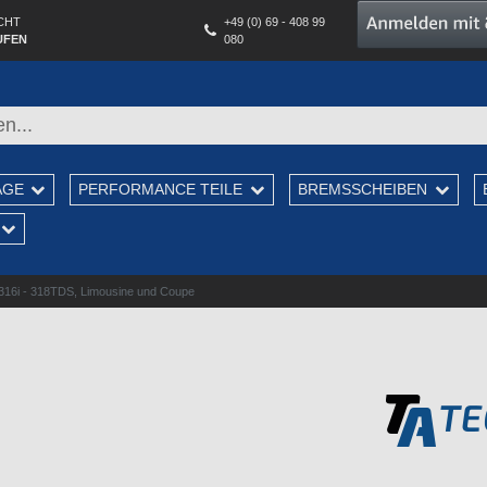
CHT
+49 (0) 69 - 408 99
UFEN
080
AGE
PERFORMANCE TEILE
BREMSSCHEIBEN
 316i - 318TDS, Limousine und Coupe