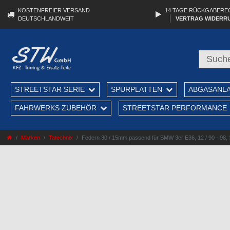
KOSTENFREIER VERSAND
14 TAGE RÜCKGABERE
DEUTSCHLANDWEIT
VERTRAG WIDERR
STREETSTAR SERIE
SPURPLATTEN
ABGASANL
FAHRWERKS ZUBEHÖR
STREETSTAR PERFORMANCE
Marken
Tatechnix
Federn 30 / 15mm passend für BMW 3er E36, 12 / 90 - 98,