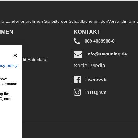
dere Länder entnehmen Sie bitte der Schaltfläche mit den
Versandinform
HMEN
KONTAKT
069 4089908-0
info@stwtuning.de
B EasyCredit Ratenkauf
Social Media
acy policy
klärung
Facebook
 show
information
Instagram
ng the
LC, more