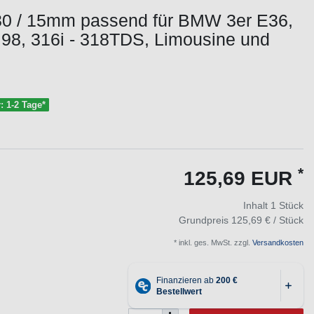
30 / 15mm passend für BMW 3er E36,
- 98, 316i - 318TDS, Limousine und
r: 1-2 Tage*
*
125,69 EUR
Inhalt
1
Stück
Grundpreis
125,69 € / Stück
* inkl. ges. MwSt. zzgl.
Versandkosten