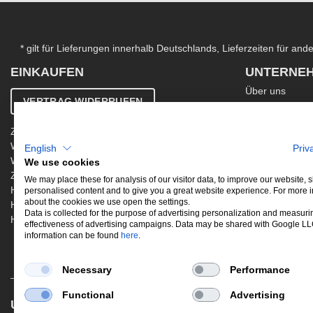
* gilt für Lieferungen innerhalb Deutschlands, Lieferzeiten für an
EINKAUFEN
UNTERNE
Über uns
VERTRAG WIDERRUFEN
Kontakt
AGB
Zahlung & Versand
Ergänzende AG
Widerrufsbelehrung
English
Priv
Datenschutzer
Warenkorb
We use cookies
Impressum
Zur Kasse
Jobs
We may place these for analysis of our visitor data, to improve our website,
Hinweis zur Altölentsorgung
personalised content and to give you a great website experience. For more 
Newsletter
about the cookies we use open the settings.
Hinweis zur Batterieentsorgung
Data is collected for the purpose of advertising personalization and measuri
Händler werden
effectiveness of advertising campaigns. Data may be shared with Google L
information can be found
here
.
Necessary
Performance
Functional
Advertising
UNSERE BELIEBTESTEN PRODUKTE