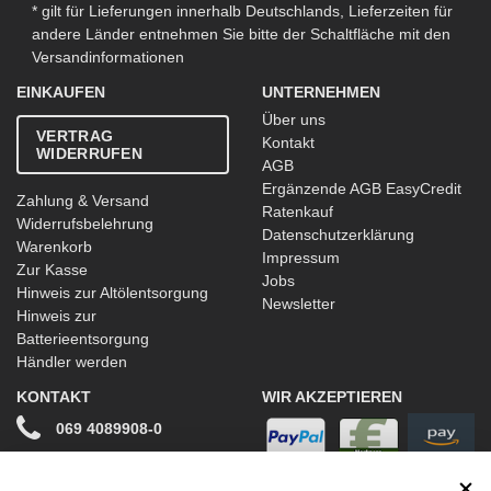
* gilt für Lieferungen innerhalb Deutschlands, Lieferzeiten für
andere Länder entnehmen Sie bitte der Schaltfläche mit den
Versandinformationen
EINKAUFEN
UNTERNEHMEN
Über uns
VERTRAG
Kontakt
WIDERRUFEN
AGB
Ergänzende AGB EasyCredit
Zahlung & Versand
Ratenkauf
Widerrufsbelehrung
Datenschutzerklärung
Warenkorb
Impressum
Zur Kasse
Jobs
Hinweis zur Altölentsorgung
Newsletter
Hinweis zur
Batterieentsorgung
Händler werden
KONTAKT
WIR AKZEPTIEREN
069 4089908-0
info@stwtuning.de
WIR VERSENDEN MIT