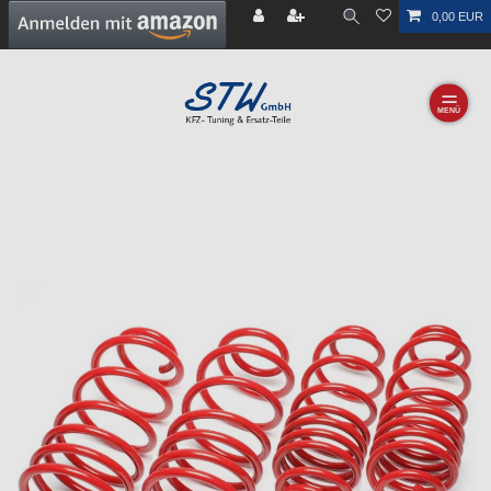
0,00 EUR
☰