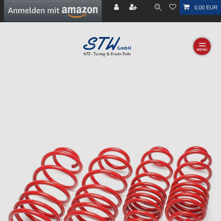
0,00 EUR
☰