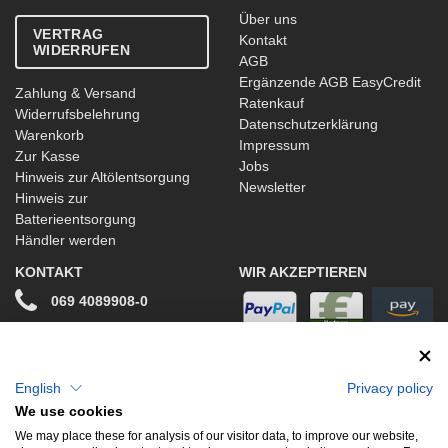
Über uns
VERTRAG
Kontakt
WIDERRUFEN
AGB
Ergänzende AGB EasyCredit
Zahlung & Versand
Ratenkauf
Widerrufsbelehrung
Datenschutzerklärung
Warenkorb
Impressum
Zur Kasse
Jobs
Hinweis zur Altölentsorgung
Newsletter
Hinweis zur
Batterieentsorgung
Händler werden
KONTAKT
WIR AKZEPTIEREN
069 4089908-0
info@stwtuning.de
WIR VERSENDEN MIT
Social Media
English
Privacy policy
We use cookies
Facebook
We may place these for analysis of our visitor data, to improve our website,