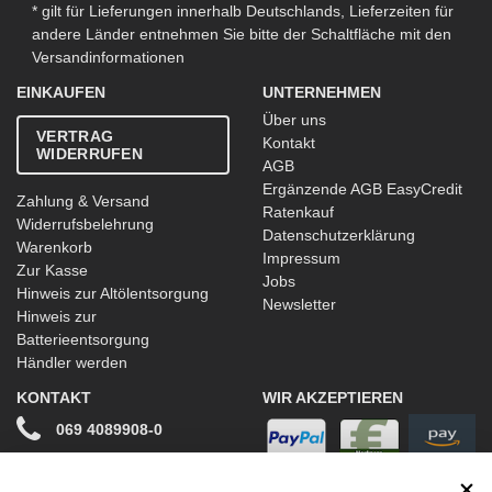
* gilt für Lieferungen innerhalb Deutschlands, Lieferzeiten für
andere Länder entnehmen Sie bitte der Schaltfläche mit den
Versandinformationen
EINKAUFEN
UNTERNEHMEN
Über uns
VERTRAG
Kontakt
WIDERRUFEN
AGB
Ergänzende AGB EasyCredit
Zahlung & Versand
Ratenkauf
Widerrufsbelehrung
Datenschutzerklärung
Warenkorb
Impressum
Zur Kasse
Jobs
Hinweis zur Altölentsorgung
Newsletter
Hinweis zur
Batterieentsorgung
Händler werden
KONTAKT
WIR AKZEPTIEREN
069 4089908-0
info@stwtuning.de
WIR VERSENDEN MIT