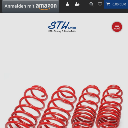
0,00 EUR
☰