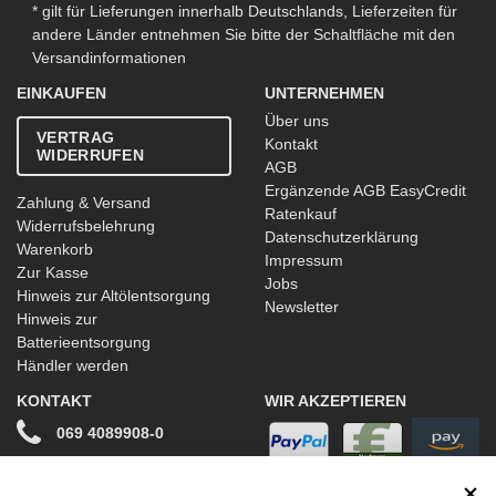
* gilt für Lieferungen innerhalb Deutschlands, Lieferzeiten für
andere Länder entnehmen Sie bitte der Schaltfläche mit den
Versandinformationen
EINKAUFEN
UNTERNEHMEN
Über uns
VERTRAG
Kontakt
WIDERRUFEN
AGB
Ergänzende AGB EasyCredit
Zahlung & Versand
Ratenkauf
Widerrufsbelehrung
Datenschutzerklärung
Warenkorb
Impressum
Zur Kasse
Jobs
Hinweis zur Altölentsorgung
Newsletter
Hinweis zur
Batterieentsorgung
Händler werden
KONTAKT
WIR AKZEPTIEREN
069 4089908-0
info@stwtuning.de
WIR VERSENDEN MIT