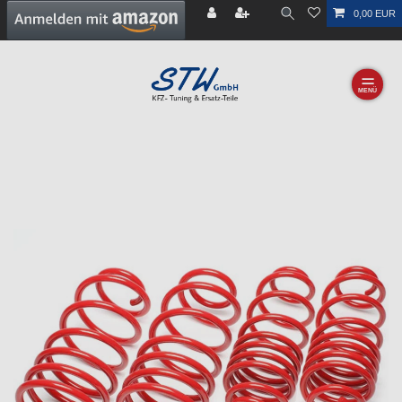
0,00 EUR
☰