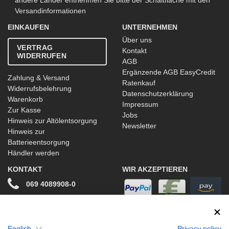
andere Länder entnehmen Sie bitte der Schaltfläche mit den
Versandinformationen
EINKAUFEN
UNTERNEHMEN
Über uns
VERTRAG
Kontakt
WIDERRUFEN
AGB
Ergänzende AGB EasyCredit
Zahlung & Versand
Ratenkauf
Widerrufsbelehrung
Datenschutzerklärung
Warenkorb
Impressum
Zur Kasse
Jobs
Hinweis zur Altölentsorgung
Newsletter
Hinweis zur
Batterieentsorgung
Händler werden
KONTAKT
WIR AKZEPTIEREN
069 4089908-0
info@stwtuning.de
WIR VERSENDEN MIT
Social Media
English
Privacy policy