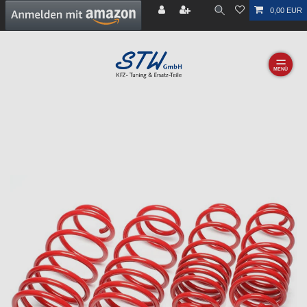
0,00 EUR
☰