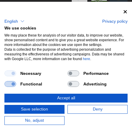
info@stwtuning.de
WIR VERSENDEN MIT
Social Media
English
Privacy policy
We use cookies
Facebook
We may place these for analysis of our visitor data, to improve our website,
show personalised content and to give you a great website experience. For
Instagram
more information about the cookies we use open the settings.
Data is collected for the purpose of advertising personalization and
measuring the effectiveness of advertising campaigns. Data may be shared
with Google LLC, more information can be found
here
.
UNSERE BELIEBTESTEN PRODUKTE
Necessary
Performance
Gewindefahrwerke
Performance
Auspuffklappen
Functional
Advertising
Endschalldämpfer
Bremsscheiben
Carbon
Style & Aerodynamik
Accept all
*Alle Preise verstehen sich inkl. MwSt. zzgl.
Versandkosten
. Versandkostenfrei
Save selection
Deny
innerhalb deutschlands. zzgl. Versandkosten.
© Copyright 2026 | Alle Rechte vorbehalten.
No, adjust