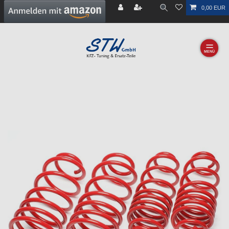
0,00 EUR
☰