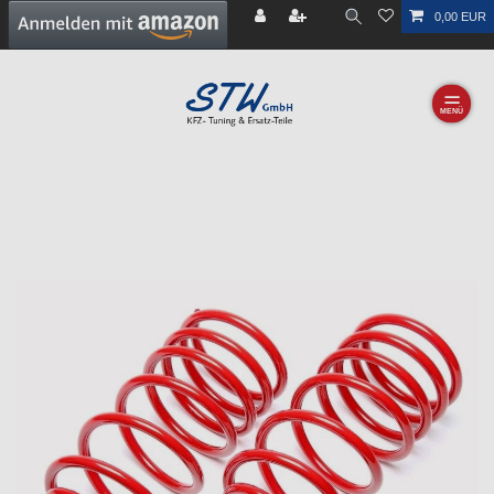
0,00 EUR
☰