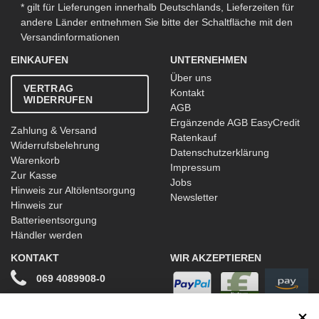
* gilt für Lieferungen innerhalb Deutschlands, Lieferzeiten für
andere Länder entnehmen Sie bitte der Schaltfläche mit den
Versandinformationen
EINKAUFEN
UNTERNEHMEN
Über uns
VERTRAG
Kontakt
WIDERRUFEN
AGB
Ergänzende AGB EasyCredit
Zahlung & Versand
Ratenkauf
Widerrufsbelehrung
Datenschutzerklärung
Warenkorb
Impressum
Zur Kasse
Jobs
Hinweis zur Altölentsorgung
Newsletter
Hinweis zur
Batterieentsorgung
Händler werden
KONTAKT
WIR AKZEPTIEREN
069 4089908-0
info@stwtuning.de
WIR VERSENDEN MIT