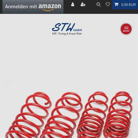
0,00 EUR
☰