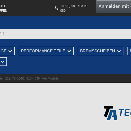
CHT
+49 (0) 69 - 408 99
UFEN
080
AGE
PERFORMANCE TEILE
BREMSSCHEIBEN
 E12, 77-06/81, 518 - 535i, Alle Modelle