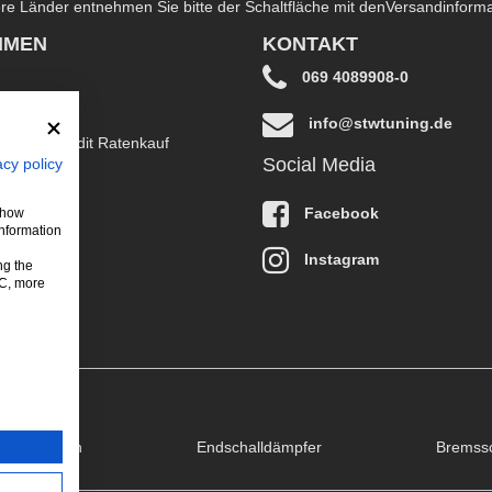
dere Länder entnehmen Sie bitte der Schaltfläche mit den
Versandinform
HMEN
KONTAKT
069 4089908-0
info@stwtuning.de
B EasyCredit Ratenkauf
Social Media
acy policy
klärung
Facebook
 show
information
Instagram
ng the
LC, more
puffklappen
Endschalldämpfer
Bremss