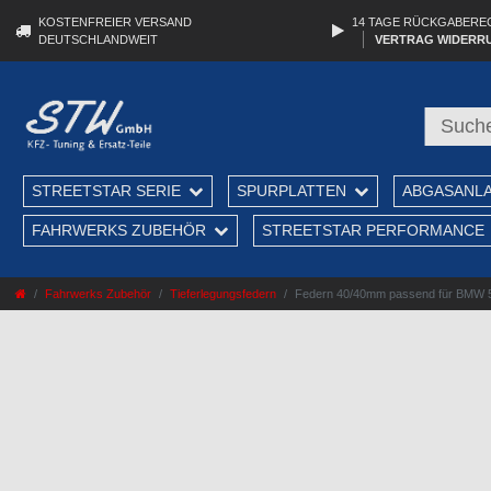
KOSTENFREIER VERSAND
14 TAGE RÜCKGABERE
DEUTSCHLANDWEIT
VERTRAG WIDERR
STREETSTAR SERIE
SPURPLATTEN
ABGASANL
FAHRWERKS ZUBEHÖR
STREETSTAR PERFORMANCE
Fahrwerks Zubehör
Tieferlegungsfedern
Federn 40/40mm passend für BMW 5er