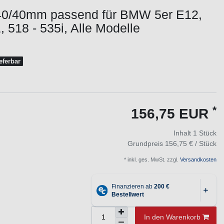
40/40mm passend für BMW 5er E12,
, 518 - 535i, Alle Modelle
ieferbar
*
156,75 EUR
Inhalt
1
Stück
Grundpreis
156,75 € / Stück
* inkl. ges. MwSt. zzgl.
Versandkosten
In den Warenkorb