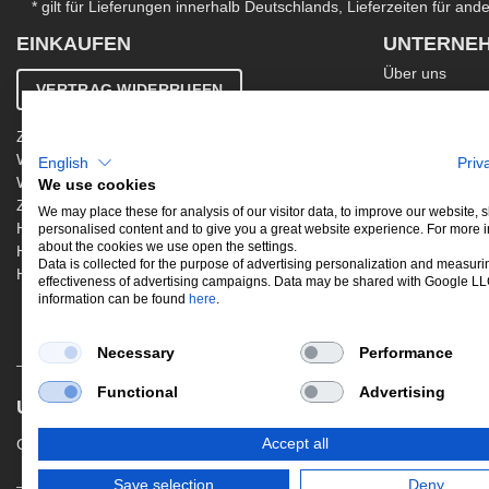
* gilt für Lieferungen innerhalb Deutschlands, Lieferzeiten für an
EINKAUFEN
UNTERNE
Über uns
VERTRAG WIDERRUFEN
Kontakt
AGB
Zahlung & Versand
Ergänzende AG
Widerrufsbelehrung
English
Priv
Datenschutzer
Warenkorb
We use cookies
Impressum
Zur Kasse
Jobs
We may place these for analysis of our visitor data, to improve our website,
Hinweis zur Altölentsorgung
personalised content and to give you a great website experience. For more 
Newsletter
about the cookies we use open the settings.
Hinweis zur Batterieentsorgung
Data is collected for the purpose of advertising personalization and measuri
Händler werden
effectiveness of advertising campaigns. Data may be shared with Google L
information can be found
here
.
Necessary
Performance
Functional
Advertising
UNSERE BELIEBTESTEN PRODUKTE
Gewindefahrwerke
Performance
Aus
Accept all
Save selection
Deny