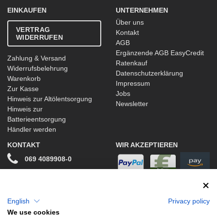
EINKAUFEN
UNTERNEHMEN
Über uns
VERTRAG
Kontakt
WIDERRUFEN
AGB
Ergänzende AGB EasyCredit
Zahlung & Versand
Ratenkauf
Widerrufsbelehrung
Datenschutzerklärung
Warenkorb
Impressum
Zur Kasse
Jobs
Hinweis zur Altölentsorgung
Newsletter
Hinweis zur
Batterieentsorgung
Händler werden
KONTAKT
WIR AKZEPTIEREN
069 4089908-0
info@stwtuning.de
WIR VERSENDEN MIT
Social Media
English
Privacy policy
We use cookies
Facebook