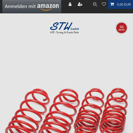
0,00 EUR
☰