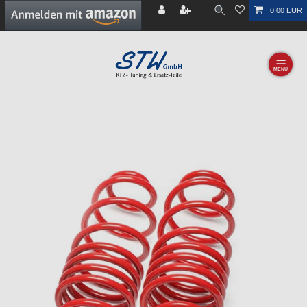
0,00 EUR
☰