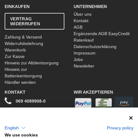
EINKAUFEN
UNTERNEHMEN
Über uns
VERTRAG
Kontakt
WIDERRUFEN
AGB
Ergänzende AGB EasyCredit
Zahlung & Versand
Ratenkauf
Widerrufsbelehrung
Datenschutzerklärung
Warenkorb
Impressum
Zur Kasse
Jobs
Hinweis zur Altölentsorgung
Newsletter
Hinweis zur
Batterieentsorgung
Händler werden
KONTAKT
WIR AKZEPTIEREN
069 4089908-0
info@stwtuning.de
WIR VERSENDEN MIT
Social Media
English
Privacy policy
We use cookies
Facebook