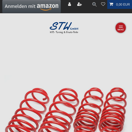
0,00 EUR
☰