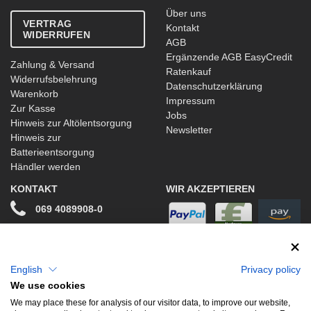
Über uns
VERTRAG
Kontakt
WIDERRUFEN
AGB
Ergänzende AGB EasyCredit
Zahlung & Versand
Ratenkauf
Widerrufsbelehrung
Datenschutzerklärung
Warenkorb
Impressum
Zur Kasse
Jobs
Hinweis zur Altölentsorgung
Newsletter
Hinweis zur
Batterieentsorgung
Händler werden
KONTAKT
WIR AKZEPTIEREN
069 4089908-0
info@stwtuning.de
WIR VERSENDEN MIT
Social Media
English
Privacy policy
We use cookies
Facebook
We may place these for analysis of our visitor data, to improve our website,