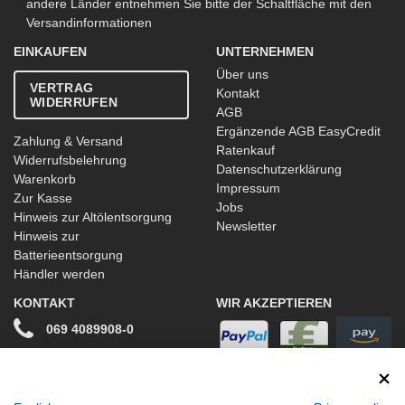
andere Länder entnehmen Sie bitte der Schaltfläche mit den
Versandinformationen
EINKAUFEN
UNTERNEHMEN
Über uns
VERTRAG
Kontakt
WIDERRUFEN
AGB
Ergänzende AGB EasyCredit
Zahlung & Versand
Ratenkauf
Widerrufsbelehrung
Datenschutzerklärung
Warenkorb
Impressum
Zur Kasse
Jobs
Hinweis zur Altölentsorgung
Newsletter
Hinweis zur
Batterieentsorgung
Händler werden
KONTAKT
WIR AKZEPTIEREN
069 4089908-0
info@stwtuning.de
WIR VERSENDEN MIT
Social Media