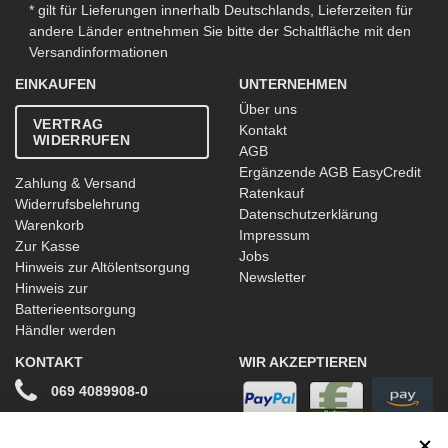
* gilt für Lieferungen innerhalb Deutschlands, Lieferzeiten für
andere Länder entnehmen Sie bitte der Schaltfläche mit den
Versandinformationen
EINKAUFEN
UNTERNEHMEN
Über uns
VERTRAG
Kontakt
WIDERRUFEN
AGB
Ergänzende AGB EasyCredit
Zahlung & Versand
Ratenkauf
Widerrufsbelehrung
Datenschutzerklärung
Warenkorb
Impressum
Zur Kasse
Jobs
Hinweis zur Altölentsorgung
Newsletter
Hinweis zur
Batterieentsorgung
Händler werden
KONTAKT
WIR AKZEPTIEREN
069 4089908-0
info@stwtuning.de
WIR VERSENDEN MIT