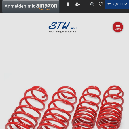
0,00 EUR
☰