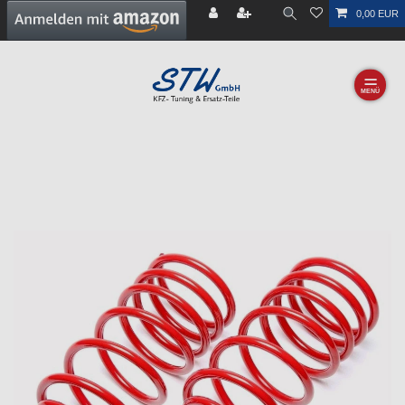
0,00 EUR
☰