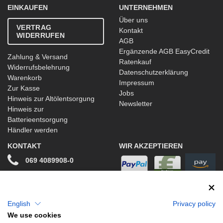
EINKAUFEN
UNTERNEHMEN
Über uns
VERTRAG
Kontakt
WIDERRUFEN
AGB
Ergänzende AGB EasyCredit
Zahlung & Versand
Ratenkauf
Widerrufsbelehrung
Datenschutzerklärung
Warenkorb
Impressum
Zur Kasse
Jobs
Hinweis zur Altölentsorgung
Newsletter
Hinweis zur
Batterieentsorgung
Händler werden
KONTAKT
WIR AKZEPTIEREN
069 4089908-0
info@stwtuning.de
WIR VERSENDEN MIT
Social Media
English
Privacy policy
We use cookies
Facebook