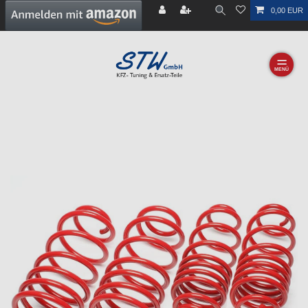
0,00 EUR
☰