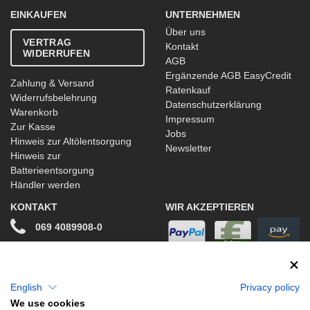
EINKAUFEN
UNTERNEHMEN
Über uns
VERTRAG
Kontakt
WIDERRUFEN
AGB
Ergänzende AGB EasyCredit
Zahlung & Versand
Ratenkauf
Widerrufsbelehrung
Datenschutzerklärung
Warenkorb
Impressum
Zur Kasse
Jobs
Hinweis zur Altölentsorgung
Newsletter
Hinweis zur
Batterieentsorgung
Händler werden
KONTAKT
WIR AKZEPTIEREN
069 4089908-0
info@stwtuning.de
WIR VERSENDEN MIT
Social Media
English
Privacy policy
We use cookies
Facebook