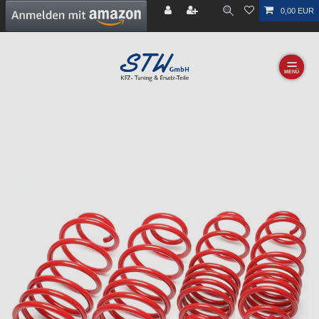
0,00 EUR
☰