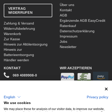
Über uns
VERTRAG
Kontakt
WIDERRUFEN
AGB
Ergänzende AGB EasyCredit
Zahlung & Versand
Ratenkauf
Widerrufsbelehrung
Datenschutzerklärung
Warenkorb
Impressum
Zur Kasse
Jobs
Hinweis zur Altölentsorgung
Newsletter
Hinweis zur
Batterieentsorgung
Händler werden
KONTAKT
WIR AKZEPTIEREN
069 4089908-0
info@stwtuning.de
WIR VERSENDEN MIT
Social Media
English
Privacy policy
We use cookies
Facebook
We may place these for analysis of our visitor data, to improve our website,